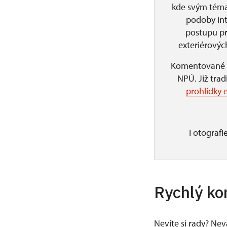
kde svým téma
podoby int
postupu pr
exteriérovýc
Komentované t
NPÚ. Již trad
prohlídky 
Fotografie
Rychlý ko
Nevíte si rady? Ne