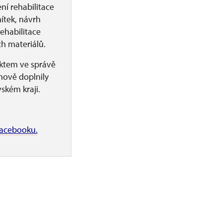
í rehabilitace
ítek, návrh
ehabilitace
ch materiálů.
ktem ve správě
nově doplnily
ském kraji.
acebooku.