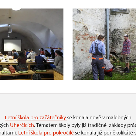
Letní škola pro začátečníky
se konala nově v malebných
kých
Uherčicích
. Tématem školy byly již tradičně základy pr
altami.
Letní škola pro pokročilé
se konala již poněkolikáté 