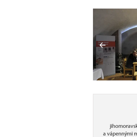
jihomoravs
a vápennými m