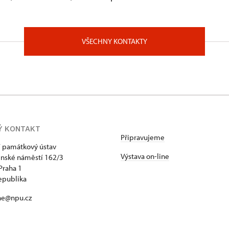
VŠECHNY KONTAKTY
Ý KONTAKT
Připravujeme
 památkový ústav
Výstava on-line
jnské náměstí 162/3
Praha 1
epublika
ne@npu.cz