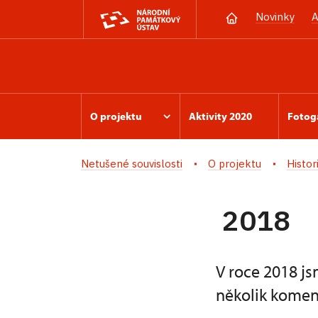
Novinky
A
O projektu
Aktivity 2020
Fotog
Netušené souvislosti
O projektu
Histor
2018
V roce 2018 js
několik komen