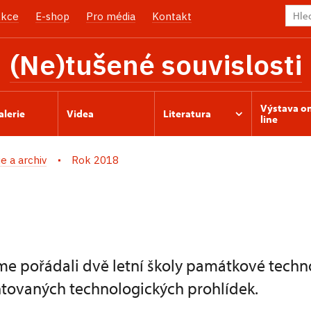
kce
E-shop
Pro média
Kontakt
(Ne)tušené souvislosti
Výstava o
alerie
Videa
Literatura
line
ie a archiv
Rok 2018
me pořádali dvě letní školy památkové techn
tovaných technologických prohlídek.