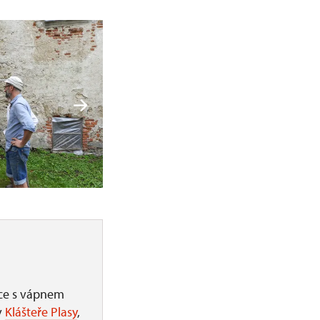
áce s vápnem
v
Klášteře Plasy
,