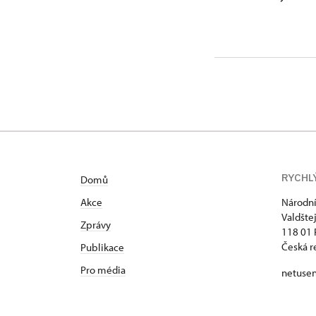
RYCHL
Domů
Akce
Národní
Valdšte
Zprávy
118 01 
Česká r
Publikace
Pro média
netuse