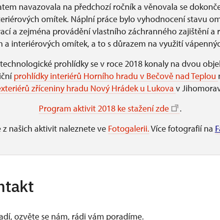
tem navazovala na předchozí ročník a věnovala se dokončen
eriérových omítek. Náplní práce bylo vyhodnocení stavu om
ací a zejména provádění vlastního záchranného zajištění a r
h a interiérových omítek, a to s důrazem na využití vápenný
echnologické prohlídky se v roce 2018 konaly na dvou obje
iční
prohlídky interiérů Horního hradu v Bečově nad Teplou
exteriérů zříceniny hradu Nový Hrádek u Lukova
v Jihomorav
Program aktivit 2018 ke stažení zde
.
 z našich aktivit naleznete ve
Fotogalerii.
Více fotografií na
F
ntakt
vadí, ozvěte se nám, rádi vám poradíme.