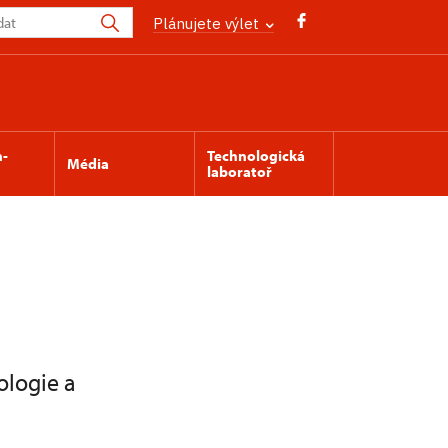
Plánujete výlet
n-
Technologická
Média
laboratoř
ologie a